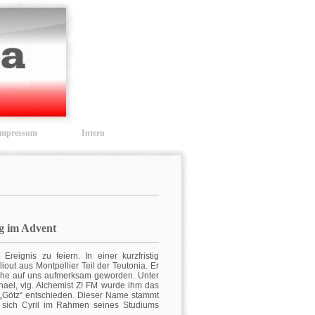
Impressum
Intern
g im Advent
eignis zu feiern. In einer kurzfristig
ut aus Montpellier Teil der Teutonia. Er
rche auf uns aufmerksam geworden. Unter
hael, vlg. Alchemist Z! FM wurde ihm das
n „Götz“ entschieden. Dieser Name stammt
m sich Cyril im Rahmen seines Studiums