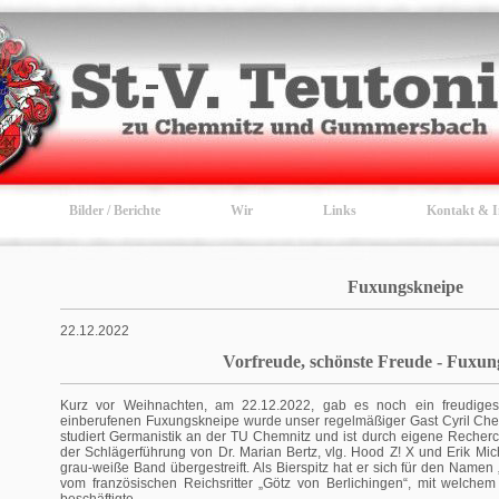
Bilder / Berichte
Wir
Links
Kontakt & 
Fuxungskneipe
22.12.2022
Vorfreude, schönste Freude - Fuxun
Kurz vor Weihnachten, am 22.12.2022, gab es noch ein freudiges Er
einberufenen Fuxungskneipe wurde unser regelmäßiger Gast Cyril Chelio
studiert Germanistik an der TU Chemnitz und ist durch eigene Reche
der Schlägerführung von Dr. Marian Bertz, vlg. Hood Z! X und Erik Mic
grau-weiße Band übergestreift. Als Bierspitz hat er sich für den Name
vom französischen Reichsritter „Götz von Berlichingen“, mit welche
beschäftigte.