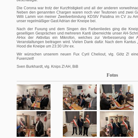
Die Corona war trotz der Kurzfristigkeit und all der anderen vorweihnac
Neben den genannten Chargen waren noch vier Teutonen und zwei G
Willi Lamm von meiner Zweitverbindung KDStV Palatina im CV zu 
unser regelmäßiger Gast Adrian der Kneipe bei.
Nach der Fuxung und dem Singen des Farbenliedes ging die Kneipe i
geselligen Gesprächen und mehreren Kanti überreichte unser AH-Schriftf
AHxx der Aktivitas ein Mikrofon, welches zur Verbesserung der Aud
Veranstaltungen beitragen wird. Vielen Dank dafür. Nach dem Kantus „
Hood die Kneipe um 23:30 Uhr ex.
Wir wünschen unserem neuen Fux Cyril Cheliout, vlg. Götz Z! eine l
Fuxenzeit!
Sven Burkhardt, vlg. Knips Z! AH, BiB
Fotos