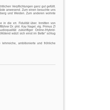
htlichen Verpflichtungen ganz gut gefüllt.
äste anwesend. Zum einen besuchte uns
Amberg und Weiden. Zum anderen wohnte
n die xπ. Fidulität über. Inmitten von
ührer Dr. phil. Kay Nagel, vlg. Primus Z!
ioqualität zukünftiger Online-/Hybrid-
Wütend wälzt sich einst im Bette“ schlug
ehrreiche, ambitionierte und fröhliche